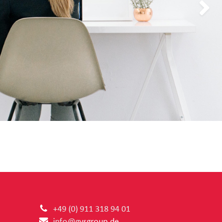
Weiter
+49 (0) 91
1 318 94 01
info@g
vsgroup.de