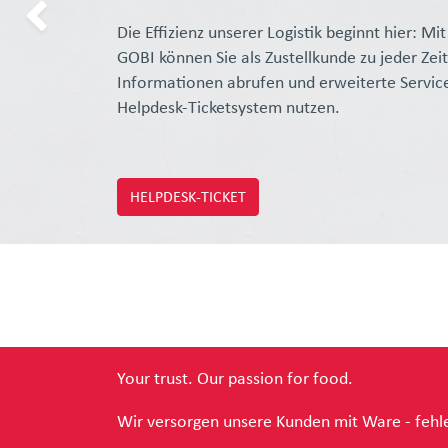
Zurück
Die Effizienz unserer Logistik beginnt hier: M
GOBI können Sie als Zustellkunde zu jeder Zei
Informationen abrufen und erweiterte Servic
Helpdesk-Ticketsystem nutzen.
HELPDESK-TICKET
Your trust. Our passion for food.
Wir versorgen unsere Kunden mit Ware - fehle