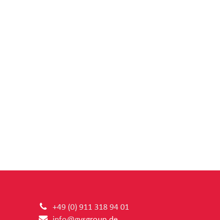
+49 (0) 91
1 318 94 01
info@g
vsgroup.de