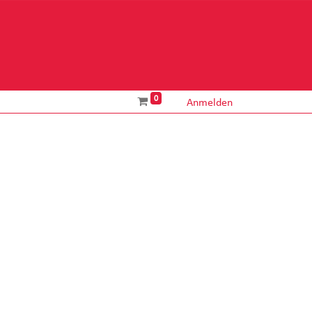
ÜBERSICHT
SHOP
TICKETSYSTEM
0
Anmelden